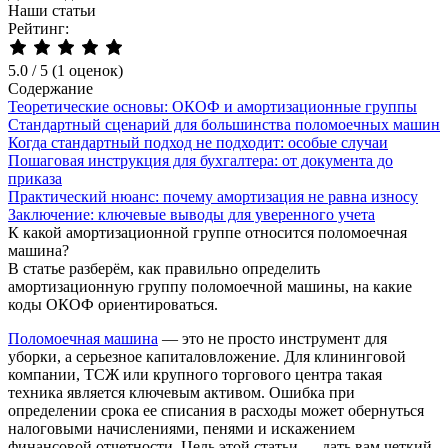
Наши статьи
Рейтинг:
5.0
/
5
(1 оценок)
Содержание
Теоретические основы: ОКОФ и амортизационные группы
Стандартный сценарий для большинства поломоечных машин
Когда стандартный подход не подходит: особые случаи
Пошаговая инструкция для бухгалтера: от документа до
приказа
Практический нюанс: почему амортизация не равна износу
Заключение: ключевые выводы для уверенного учета
К какой амортизационной группе относится поломоечная
машина?
В статье разберём, как правильно определить
амортизационную группу поломоечной машины, на какие
коды ОКОФ ориентироваться.
Поломоечная машина
— это не просто инструмент для
уборки, а серьезное капиталовложение. Для клининговой
компании, ТСЖ или крупного торгового центра такая
техника является ключевым активом. Ошибка при
определении срока ее списания в расходы может обернуться
налоговыми начислениями, пенями и искажением
финансовой отчетности. Цель этой статьи — дать вам четкий