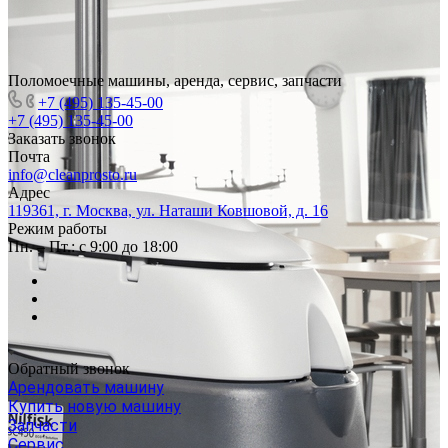
Поломоечные машины, аренда, сервис, запчасти
+7 (495) 135-45-00
+7 (495) 135-45-00
Заказать звонок
Почта
info@cleanprosto.ru
Адрес
119361, г. Москва, ул. Наташи Ковшовой, д. 16
Режим работы
Пн. – Пт.: с 9:00 до 18:00
Обратный звонок
Арендовать машину
Купить новую машину
Запчасти
Сервис