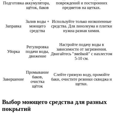
Подготовка
аккумулятора,
повреждений и посторонних
щёток, баков
предметов на щетках.
Залив воды +
Используйте только низкопенные
Заправка
моющего
средства. Для линолеума и плитки
средства
нужна разная химия.
Настройте подачу воды в
Регулировка
зависимости от загрязнения.
Уборка
подачи воды,
Двигайтесь "змейкой" с нахлестом
движение
5-10 см.
Промывание
Слейте грязную воду, промойте
баков,
Завершение
баки, очистите резинки сквиджа и
очистка
щетки.
щёток
Выбор моющего средства для разных
покрытий