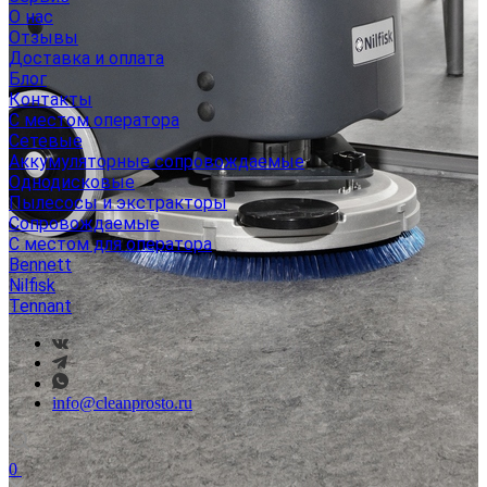
О нас
Отзывы
Доставка и оплата
Блог
Контакты
С местом оператора
Сетевые
Аккумуляторные сопровождаемые
Однодисковые
Пылесосы и экстракторы
Сопровождаемые
С местом для оператора
Bennett
Nilfisk
Tennant
info@cleanprosto.ru
0