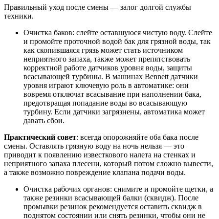
Правильный уход после смены — залог долгой службы
техники.
Очистка баков: слейте оставшуюся чистую воду. Слейте
и промойте проточной водой бак для грязной воды, так
как скопившаяся грязь может стать источником
неприятного запаха, также может препятствовать
корректной работе датчиков уровня воды, защиты
всасывающей турбины. В машинах Bennett датчики
уровня играют ключевую роль в автоматике: они
вовремя отключат всасывание при наполнении бака,
предотвращая попадание воды во всасывающую
турбину. Если датчики загрязнены, автоматика может
давать сбои.
Практический совет
: всегда опорожняйте оба бака после
смены. Оставлять грязную воду на ночь нельзя — это
приводит к появлению известкового налета на стенках и
неприятного запаха плесени, который потом сложно вывести,
а также возможно повреждение клапана подачи воды.
Очистка рабочих органов: снимите и промойте щетки, а
также резинки всасывающей балки (сквидж). После
промывки резинок рекомендуется оставить сквидж в
поднятом состоянии или снять резинки, чтобы они не