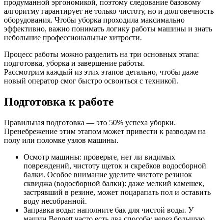
продуманной эргономикой, поэтому следование базовому
алгоритму гарантирует не только чистоту, но и долговечность
оборудования. Чтобы уборка проходила максимально
эффективно, важно понимать логику работы машины и знать
небольшие профессиональные хитрости.
Процесс работы можно разделить на три основных этапа:
подготовка, уборка и завершение работы.
Рассмотрим каждый из этих этапов детально, чтобы даже
новый оператор смог быстро освоиться с техникой.
Подготовка к работе
Правильная подготовка — это 50% успеха уборки.
Пренебрежение этим этапом может привести к разводам на
полу или поломке узлов машины.
Осмотр машины: проверьте, нет ли видимых
повреждений, чистоту щеток и скребков водосборной
балки. Особое внимание уделите чистоте резинок
сквиджа (водосборной балки): даже мелкий камешек,
застрявший в резине, может поцарапать пол и оставить
воду несобранной.
Заправка воды: наполните бак для чистой воды. У
машин Bennett часто есть два способа: через большую