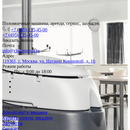
Поломоечные машины, аренда, сервис, запчасти
+7 (495) 135-45-00
+7 (495) 135-45-00
Заказать звонок
Почта
info@cleanprosto.ru
Адрес
119361, г. Москва, ул. Наташи Ковшовой, д. 16
Режим работы
Пн. – Пт.: с 9:00 до 18:00
Обратный звонок
Арендовать машину
Купить новую машину
Запчасти
Сервис