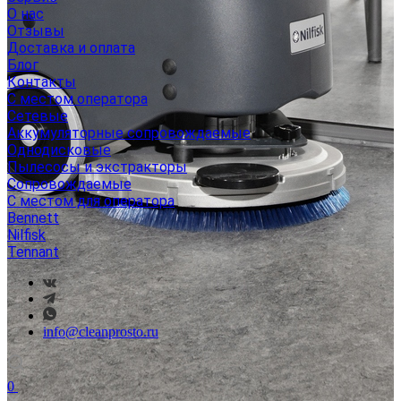
О нас
Отзывы
Доставка и оплата
Блог
Контакты
С местом оператора
Сетевые
Аккумуляторные сопровождаемые
Однодисковые
Пылесосы и экстракторы
Сопровождаемые
С местом для оператора
Bennett
Nilfisk
Tennant
info@cleanprosto.ru
0