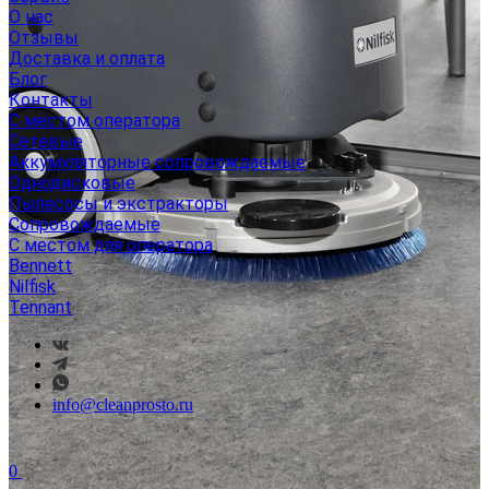
О нас
Отзывы
Доставка и оплата
Блог
Контакты
С местом оператора
Сетевые
Аккумуляторные сопровождаемые
Однодисковые
Пылесосы и экстракторы
Сопровождаемые
С местом для оператора
Bennett
Nilfisk
Tennant
info@cleanprosto.ru
0