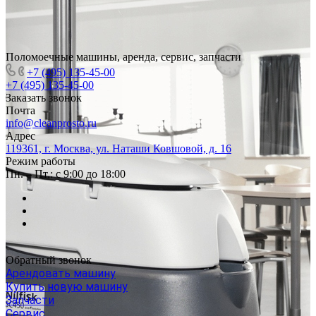
Поломоечные машины, аренда, сервис, запчасти
+7 (495) 135-45-00
+7 (495) 135-45-00
Заказать звонок
Почта
info@cleanprosto.ru
Адрес
119361, г. Москва, ул. Наташи Ковшовой, д. 16
Режим работы
Пн. – Пт.: с 9:00 до 18:00
Обратный звонок
Арендовать машину
Купить новую машину
Запчасти
Сервис