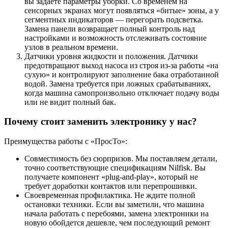
вы задаете параметры уборки. Со временем на
сенсорных экранах могут появляться «битые» зоны, а у
сегментных индикаторов — перегорать подсветка.
Замена панели возвращает полный контроль над
настройками и возможность отслеживать состояние
узлов в реальном времени.
Датчики уровня жидкости и положения. Датчики
предотвращают выход насоса из строя из-за работы «на
сухую» и контролируют заполнение бака отработанной
водой. Замена требуется при ложных срабатываниях,
когда машина самопроизвольно отключает подачу воды
или не видит полный бак.
Почему стоит заменить электронику у нас?
Преимущества работы с «ПросТо»:
Совместимость без сюрпризов. Мы поставляем детали,
точно соответствующие спецификациям Nilfisk. Вы
получаете компонент «plug-and-play», который не
требует доработки контактов или перепрошивки.
Своевременная профилактика. Не ждите полной
остановки техники. Если вы заметили, что машина
начала работать с перебоями, замена электроники на
новую обойдется дешевле, чем последующий ремонт